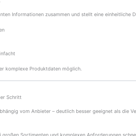
t
anten Informationen zusammen und stellt eine einheitliche D
en
infacht
über komplexe Produktdaten möglich.
er Schritt
nabhängig vom Anbieter – deutlich besser geeignet als die 
i großen Sortimenten und komplexen Anforderungen schnell