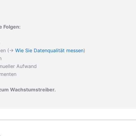
e Folgen:
n
älen (→
Wie Sie Datenqualität messen
)
n
anueller Aufwand
imenten
zum Wachstumstreiber.