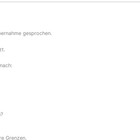
nübernahme gesprochen.
zt.
nach:
n?
hre Grenzen.