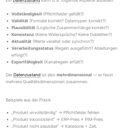
Ein
Datenzustand
kann u. a. folgende Aspekte abbilden:
Vollständigkeit
(Pflichtfelder gefüllt?)
Validität
(Formate korrekt? Datentypen korrekt?)
Plausibilität
(Logische Zusammenhänge korrekt?)
Konsistenz
(Keine Widersprüche? Keine Dubletten?)
Aktualität
(Werte veraltet oder synchron?)
Verarbeitungsstatus
(Regeln ausgeführt? Ableitungen
erfolgt?)
Exportfähigkeit
(Kanalregeln erfüllt?)
Der
Datenzustand
ist also
mehrdimensional
— er fasst
mehrere Qualitätsdimensionen zusammen.
Beispiele aus der Praxis
„Produkt unvollständig“ → Pflichtfelder fehlen
„Produkt inkonsistent“ → ERP‑Preis ≠ PIM‑Preis
„Produkt nicht plausibel“ → Kategorie = Zelt,