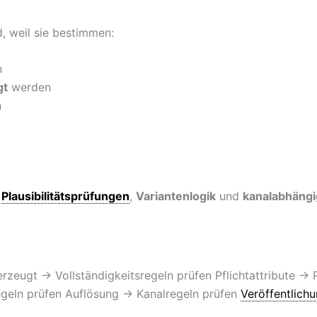
, weil sie bestimmen:
n
gt
werden
n
,
Plausibilitätsprüfungen
,
Variantenlogik
und
kanalabhäng
rzeugt → Vollständigkeitsregeln prüfen Pflichtattribute → 
egeln prüfen Auflösung → Kanalregeln prüfen
Veröffentlichu