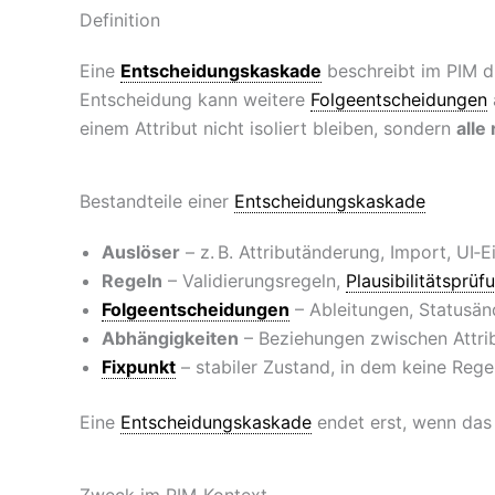
Definition
Eine
Entscheidungskaskade
beschreibt im PIM di
Entscheidung kann weitere
Folgeentscheidungen
einem Attribut nicht isoliert bleiben, sondern
alle
Bestandteile einer
Entscheidungskaskade
Auslöser
– z. B. Attributänderung, Import, UI‑
Regeln
– Validierungsregeln,
Plausibilitätsprüf
Folgeentscheidungen
– Ableitungen, Statusän
Abhängigkeiten
– Beziehungen zwischen Attrib
Fixpunkt
– stabiler Zustand, in dem keine Reg
Eine
Entscheidungskaskade
endet erst, wenn da
Zweck im PIM‑Kontext