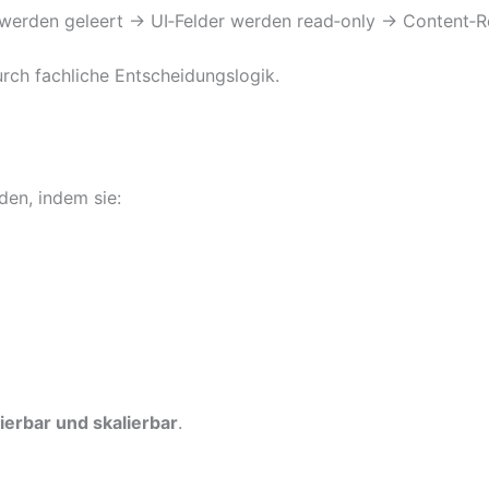
r werden geleert → UI‑Felder werden read‑only → Content‑R
durch fachliche Entscheidungslogik.
en, indem sie:
ierbar und skalierbar
.