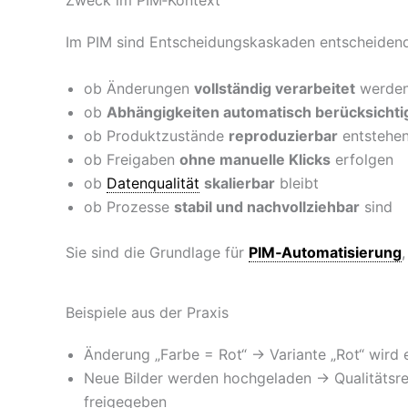
Im PIM sind Entscheidungskaskaden entscheidend
ob Änderungen
vollständig verarbeitet
werde
ob
Abhängigkeiten automatisch berücksichti
ob Produktzustände
reproduzierbar
entstehe
ob Freigaben
ohne manuelle Klicks
erfolgen
ob
Datenqualität
skalierbar
bleibt
ob Prozesse
stabil und nachvollziehbar
sind
Sie sind die Grundlage für
PIM‑Automatisierung
Beispiele aus der Praxis
Änderung „Farbe = Rot“ → Variante „Rot“ wird e
Neue Bilder werden hochgeladen → Qualitätsr
freigegeben