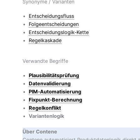
Synonyme / Varianten
Entscheidungsfluss
Folgeentscheidungen
Entscheidungslogik‑Kette
Regelkaskade
Verwandte Begriffe
Plausibilitätsprüfung
Datenvalidierung
PIM‑Automatisierung
Fixpunkt‑Berechnung
Regelkonflikt
Variantenlogik
Über Contene
Contene automatisiert Produktdatenlogik direkt 